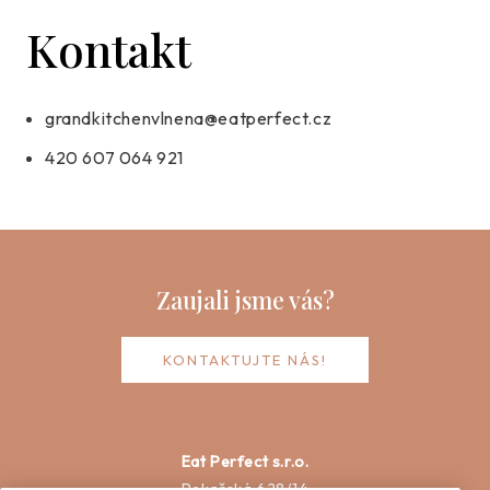
Kontakt
grandkitchenvlnena@eatperfect.cz
420 607 064 921
Zaujali jsme vás?
KONTAKTUJTE NÁS!
Eat Perfect s.r.o.
Pekařská 628/14