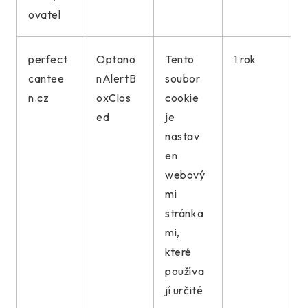
ovatel
perfect
Optano
Tento
1 rok
cantee
nAlertB
soubor
n.cz
oxClos
cookie
ed
je
nastav
en
webový
mi
stránka
mi,
které
používa
jí určité