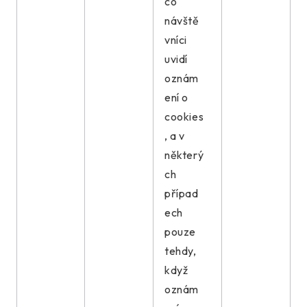
co
návště
vníci
uvidí
oznám
ení o
cookies
, a v
některý
ch
případ
ech
pouze
tehdy,
když
oznám