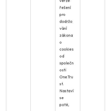
verze
řešení
pro
dodržo
vání
zákona
o
cookies
od
společn
osti
OneTru
st.
Nastaví
se
poté,