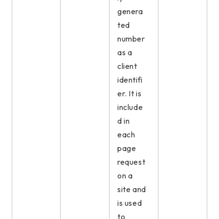
genera
ted
number
as a
client
identifi
er. It is
include
d in
each
page
request
on a
site and
is used
to