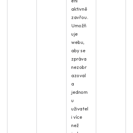
ení
aktivně
zavřou.
Umožň
uje
webu,
aby se
zpráva
nezobr
azoval
a
jednom
u
uživatel
i více
než