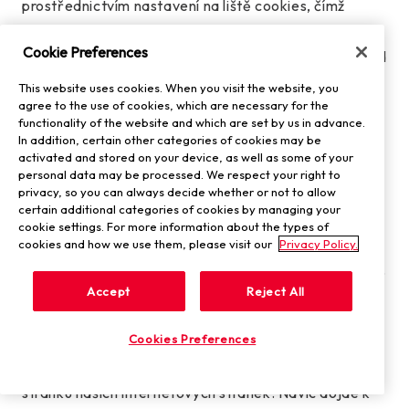
prostřednictvím nastavení na liště cookies, čímž
odvoláte dříve udělený souhlas. Odvolání souhlasu
Cookie Preferences
nemá vliv na zákonnost zpracování provedeného před
tímto odvoláním.
This website uses cookies. When you visit the website, you
agree to the use of cookies, which are necessary for the
functionality of the website and which are set by us in advance.
Videa jsou navíc vložena v „modu posíleného
In addition, certain other categories of cookies may be
soukromí“, což znamená, že pokud si videa
activated and stored on your device, as well as some of your
personal data may be processed. We respect your right to
nepřehrajete, nebudou o vás jako o uživateli
privacy, so you can always decide whether or not to allow
společnosti YouTube přenášeny žádné údaje.
certain additional categories of cookies by managing your
cookie settings. For more information about the types of
cookies and how we use them, please visit our
Privacy Policy.
K přenosu údajů uvedených v předchozích odstavcích
dojde pouze tehdy, když si videa přehrajete. Na tento
Accept
Reject All
přenos údajů nemáme vliv.
Cookies Preferences
Pokud navštívíte naše internetové stránky, YouTube
obdrží informaci, že jste navštívili příslušnou dílčí
stránku našich internetových stránek. Navíc dojde k