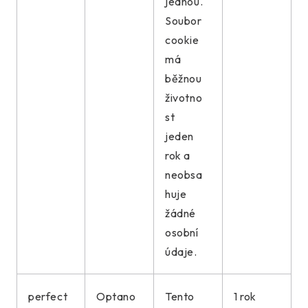
jednou.
Soubor
cookie
má
běžnou
životno
st
jeden
rok a
neobsa
huje
žádné
osobní
údaje.
perfect
Optano
Tento
1 rok