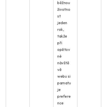
běžnou
životno
st
jeden
rok,
takže
při
opětov
né
návště
vě
webu si
pamatu
je
prefere
nce