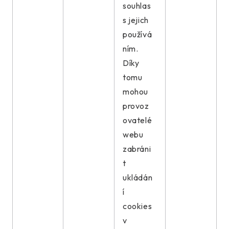
souhlas
s jejich
používá
ním.
Díky
tomu
mohou
provoz
ovatelé
webu
zabráni
t
ukládán
í
cookies
v