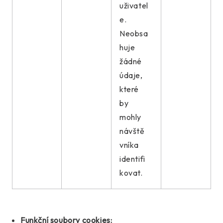
uživatel
e.
Neobsa
huje
žádné
údaje,
které
by
mohly
návště
vníka
identifi
kovat.
Funkční soubory cookies: