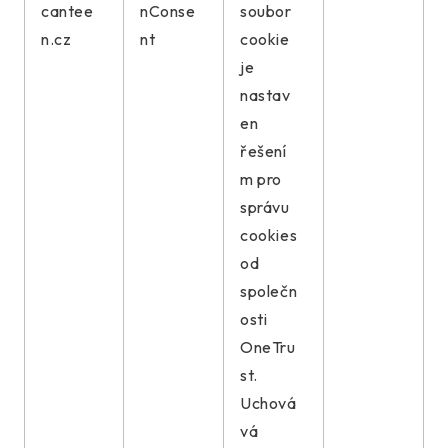
cantee
nConse
soubor
n.cz
nt
cookie
je
nastav
en
řešení
m pro
správu
cookies
od
společn
osti
OneTru
st.
Uchová
vá