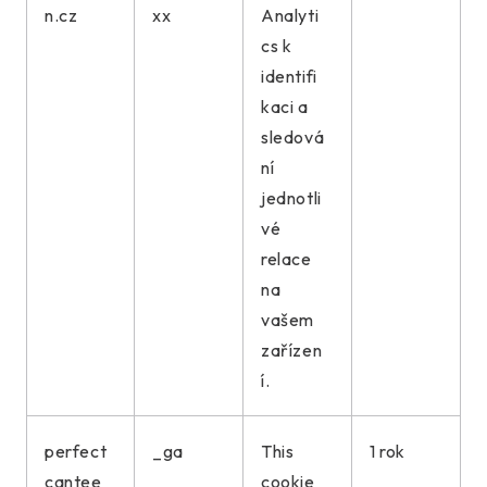
n.cz
xx
Analyti
cs k
identifi
kaci a
sledová
ní
jednotli
vé
relace
na
vašem
zařízen
í.
perfect
_ga
This
1 rok
cantee
cookie