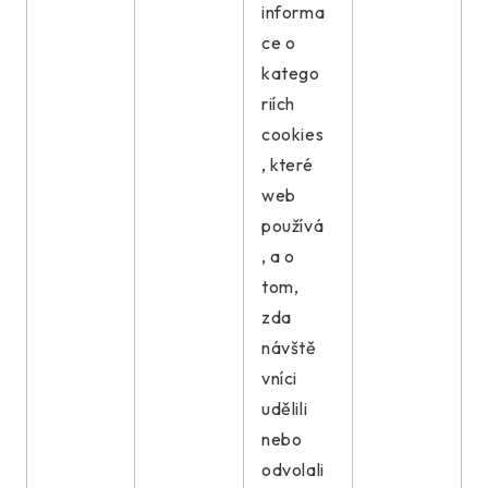
informa
ce o
katego
riích
cookies
, které
web
používá
, a o
tom,
zda
návště
vníci
udělili
nebo
odvolali